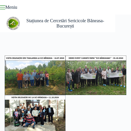
Sari
Meniu
la
conținut
Stațiunea de Cercetări Sericicole Băneasa-
București